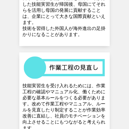
した
技能実習生が帰国後、
母国にてそれ
らを活用し
母国の発展に貢献すること
は、
企業にとって
大きな国際貢献といえ
ます。
技術を習得した外国人が海外進出の足掛
かりになることがあります。
技能実習生を受け入れるためには、作業
工程の確認や
マニュアル化、
働くために
必要な基本ルールを
つくる必要がありま
す。
改めて作業工程やマニュアル、ルー
ルを見直したり
制定することが作業効率
改善に直結し、
社員のモチベーションを
向上させることにも
つながると考えられ
ます。